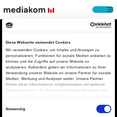
Open M
Footer
Diese Webseite verwendet Cookies
Wir verwenden Cookies, um Inhalte und Anzeigen zu
Expertise
personalisieren, Funktionen für soziale Medien anbieten zu
können und die Zugriffe auf unsere Website zu
Business Services
analysieren. Außerdem geben wir Informationen zu Ihrer
Verwendung unserer Website an unsere Partner für soziale
Output Solutions
Medien, Werbung und Analysen weiter. Unsere Partner
führen diese Informationen möglicherweise mit weiteren
Digital Solutions
Daten zusammen, die Sie ihnen bereitgestellt haben oder
die sie im Rahmen Ihrer Nutzung der Dienste gesammelt
haben. Details finden Sie in
Unternehmen
Einwilligungsauswahl
unserer
Datenschutzerklärung
.
Notwendig
Karriere