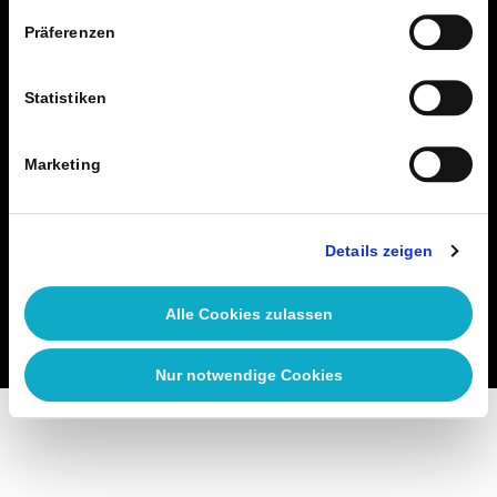
Präferenzen
Stellenangebote
Wir bilden aus
Statistiken
Kontakt
Marketing
Über uns
Impressum
Details zeigen
Datenschutz
Alle Cookies zulassen
Datenschutzhinweis Kunden
Nur notwendige Cookies