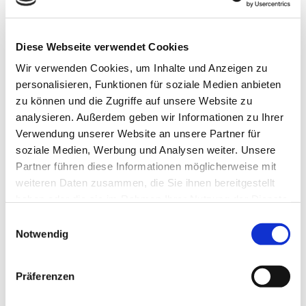
Rahmenbedingungen. Bei einem Match bekommst Du unser
Angebot und startest mit einem strukturierten Onboarding,
damit Du vom ersten Tag an gut ankommst.
Diese Webseite verwendet Cookies
Wir verwenden Cookies, um Inhalte und Anzeigen zu
personalisieren, Funktionen für soziale Medien anbieten
zu können und die Zugriffe auf unsere Website zu
analysieren. Außerdem geben wir Informationen zu Ihrer
1
Verwendung unserer Website an unsere Partner für
soziale Medien, Werbung und Analysen weiter. Unsere
Online-Bewerbung
Partner führen diese Informationen möglicherweise mit
weiteren Daten zusammen, die Sie ihnen bereitgestellt
Reiche Deine Bewerbung einfach über unser Online-
haben oder die sie im Rahmen Ihrer Nutzung der Dienste
Portal ein. Lade Deinen Lebenslauf, ein Anschreiben
gesammelt haben. Details finden Sie in
Einwilligungsauswahl
und relevante Zeugnisse hoch.
unserer
Datenschutzerklärung
.
Notwendig
Präferenzen
2