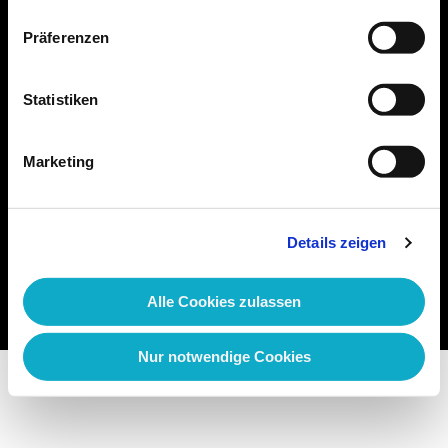
Stellenangebote
Präferenzen
Wir bilden aus
Statistiken
Kontakt
Marketing
Über uns
Impressum
Details zeigen
Datenschutz
Datenschutzhinweis Kunden
Alle Cookies zulassen
Nur notwendige Cookies