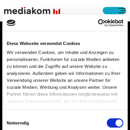
Open M
Footer
Diese Webseite verwendet Cookies
Wir verwenden Cookies, um Inhalte und Anzeigen zu
Expertise
personalisieren, Funktionen für soziale Medien anbieten
zu können und die Zugriffe auf unsere Website zu
Business Services
analysieren. Außerdem geben wir Informationen zu Ihrer
Verwendung unserer Website an unsere Partner für
Output Solutions
soziale Medien, Werbung und Analysen weiter. Unsere
Partner führen diese Informationen möglicherweise mit
Digital Solutions
weiteren Daten zusammen, die Sie ihnen bereitgestellt
haben oder die sie im Rahmen Ihrer Nutzung der Dienste
Unternehmen
gesammelt haben. Details finden Sie in
Einwilligungsauswahl
unserer
Datenschutzerklärung
.
Notwendig
Karriere