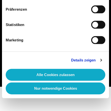
Stellenangebote
Präferenzen
Wir bilden aus
Statistiken
Kontakt
Marketing
Über uns
Impressum
Details zeigen
Datenschutz
Datenschutzhinweis Kunden
Alle Cookies zulassen
Nur notwendige Cookies