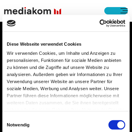
Open M
Footer
Diese Webseite verwendet Cookies
Wir verwenden Cookies, um Inhalte und Anzeigen zu
Expertise
personalisieren, Funktionen für soziale Medien anbieten
zu können und die Zugriffe auf unsere Website zu
Business Services
analysieren. Außerdem geben wir Informationen zu Ihrer
Verwendung unserer Website an unsere Partner für
Output Solutions
soziale Medien, Werbung und Analysen weiter. Unsere
Partner führen diese Informationen möglicherweise mit
Digital Solutions
weiteren Daten zusammen, die Sie ihnen bereitgestellt
haben oder die sie im Rahmen Ihrer Nutzung der Dienste
Unternehmen
gesammelt haben. Details finden Sie in
Einwilligungsauswahl
unserer
Datenschutzerklärung
.
Notwendig
Karriere